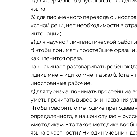
a) для серьезного (глубокого) овладен
языка;
б) для письменного перевода с иностра
устной речи, нет необходимости в отра
интонации;
в) для научной лингвистической работы
г) чтобы понимать простейшие фразы и а
как членится фраза. 
Так начинает разговаривать ребенок (да
идикъ мне – иди ко мне, па жал(ы)ста – 
иностранные рабочие;
д) для туризма: понимать простейшие в
уметь прочитать вывески и названия ул
Чтобы говорить о методике преподавани
определенного, в нашем случае – русско
«методика». Что такое методика вообщ
языка в частности? Ни один учебник, д