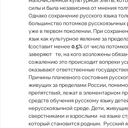
малочисленной культурной элиты, кото
силы и была независима от мнения толп
Однако сохранение русского языка тольк
большинство потомков русскоязычных 
уже в первом поколении. При сохранен
язык как культурное явление за предел
(составит менее 0.5% от числа потомков
заверяют   те, на кого возложены обяза
сожалению это происходит вопреки ус
оказывают ответственные государствен
Причины плачевного состояния русского
живущих за пределами России, помимо
препятствий, лежат в элементарном п
средств обучения русскому языку дете
нерусскоязычной среде. Дети, живущие
сверстниками и взрослыми  на языке с
который становится родным.  Русский я