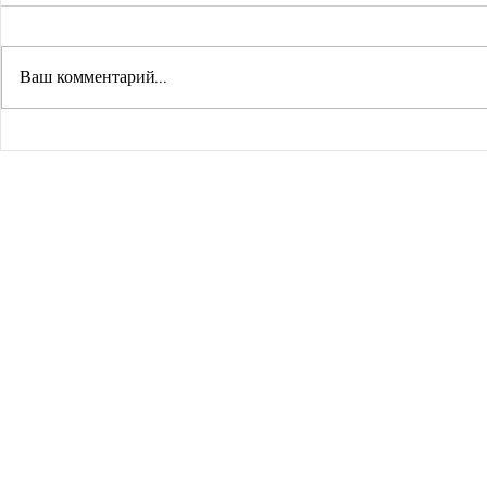
Ваш комментарий...
ПУТЬ К БИЛИНГВИЗМУ
Учебники 
требования
преподава