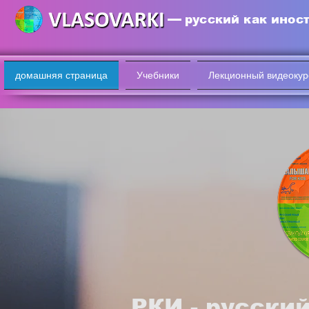
русский как инос
домашняя страница
Учебники
Лекционный видеокур
РКИ - русски