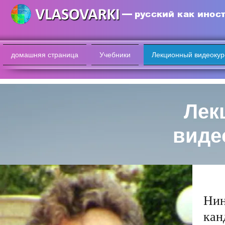
русский как инос
домашняя страница
Учебники
Лекционный видеокур
Лек
виде
Нин
кан