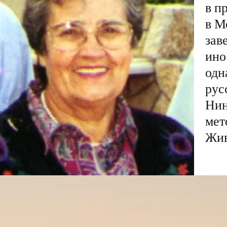
в п
в М
зав
ино
одн
рус
Нин
мет
Жив