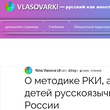
русский как инос
домашняя страница
Учебники
Лекционный видеокур
Nina Vlasova
18 окт. 2019 г.
4 мин. чтения
О методике РКИ, 
детей русскоязыч
России