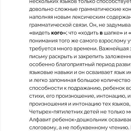
нескольких языков только способствует
довольно сложные грамматические конст
наполняя новым лексическим содержани
грамматической связи. Он, не задумывая
«видеть 
кого
»; что «ходить 
в
 шапке» и 
понимания того же самого взрослому у
требуется много времени. Важнейшая з
письму раскрыть и закрепить заложенн
особенно благоприятный период развит
языковые навыки и он осваивает язык 
и легко запоминая большое количество 
способности к подражанию, ребенок во
стихи, его произношение, интонацию, и
произношения и интонацию тех языков, 
Четырех-пятилетних детей не только мо
Алфавит ребенок-дошкольник осваивает 
слоговому, а не побуквенному чтению.