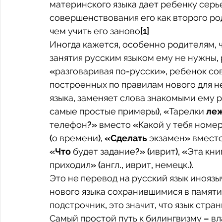
материнского языка дает ребенку сер
совершенствования его как второго род
чем учить его заново[1]
Иногда кажется, особенно родителям, ч
занятия русским языком ему не нужны, р
«разговаривая по-русски», ребенок со
построенных по правилам нового для нег
языка, заменяет слова знакомыми ему 
самые простые примеры), «Тарелки 
ле
телефон?» вместо «Какой у тебя номер
(о времени), 
«Сделать
 экзамен» вместо
«
Что
 будет задание?» (иврит), «Эта кни
приходил» (англ., иврит, немецк.). 
Это не перевод на русский язык иноязы
нового языка сохранившимися в памяти 
подстрочник, это значит, что язык стра
Самый простой путь к билингвизму – вл