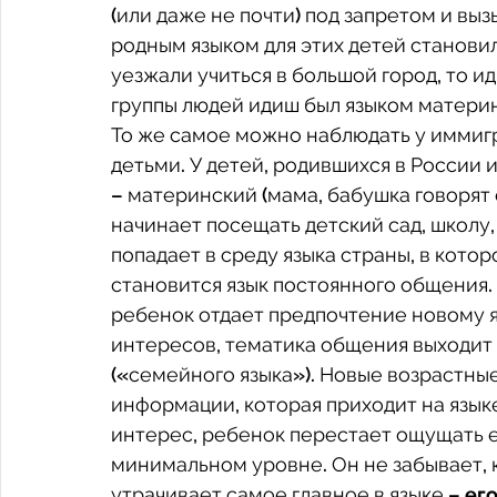
(или даже не почти) под запретом и выз
родным языком для этих детей становил
уезжали учиться в большой город, то ид
группы людей идиш был языком материнс
То же самое можно наблюдать у иммигр
детьми. У детей, родившихся в России 
– материнский (мама, бабушка говорят с
начинает посещать детский сад, школу,
попадает в среду языка страны, в котор
становится язык постоянного общения. 
ребенок отдает предпочтение новому яз
интересов, тематика общения выходит 
(«семейного языка»). Новые возрастны
информации, которая приходит на язык
интерес, ребенок перестает ощущать е
минимальном уровне. Он не забывает, к
утрачивает самое главное в языке –
 ег