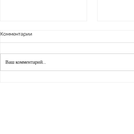
Комментарии
Ваш комментарий...
ПУТЬ К БИЛИНГВИЗМУ
Учебники 
требования
преподава